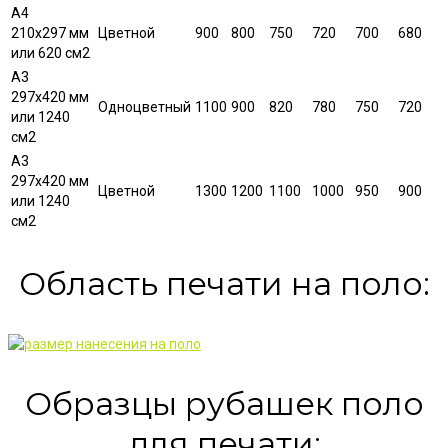
А4
210х297 мм
Цветной
900
800
750
720
700
680
или 620 см2
А3
297х420 мм
Одноцветный
1100
900
820
780
750
720
или 1240
см2
А3
297х420 мм
Цветной
1300
1200
1100
1000
950
900
или 1240
см2
Область печати на поло:
Образцы рубашек поло
для печати: