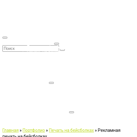
Главная
Контакты
Портфолио
Печать на текстиле
Печать на футболках в Москве
Поиск:
Печать на бейсболках в Москве
Печать на толстовках в Москве
Печать на поло в Москве
Печать на фартуках в Москве
Подарочные мешочки с логотипом, печать на
мешковине.
Печать на шарах
Цены на шары с логотипом стандартных размеров
Печать на больших шарах
Печать фото на шарах
Наполнение и раздача шаров
Расцветки воздушных шаров
Широкоформатная печать
Наклейки и самоклеящиеся этикетки.
Изготовление РОЛЛ АПП в Москве
Главная
»
Портфолио
»
Печать на бейсболках
»
Рекламная
печать на бейсболках