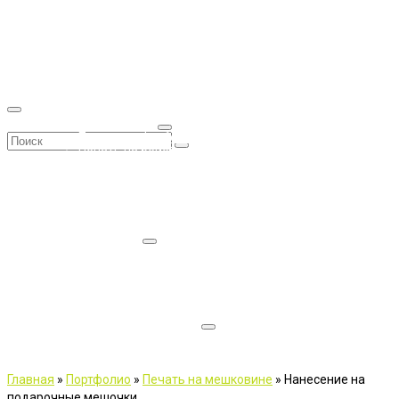
Главная
Контакты
Портфолио
Печать на текстиле
Печать на футболках в Москве
Поиск:
Печать на бейсболках в Москве
Печать на толстовках в Москве
Печать на поло в Москве
Печать на фартуках в Москве
Подарочные мешочки с логотипом, печать на
мешковине.
Печать на шарах
Цены на шары с логотипом стандартных размеров
Печать на больших шарах
Печать фото на шарах
Наполнение и раздача шаров
Расцветки воздушных шаров
Широкоформатная печать
Наклейки и самоклеящиеся этикетки.
Изготовление РОЛЛ АПП в Москве
Главная
»
Портфолио
»
Печать на мешковине
»
Нанесение на
подарочные мешочки