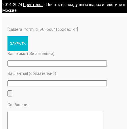
2014-2024
Принтолог
- Печать на воздушных шарах и текстиле в
Москве
[caldera_form id=»CF5d64fc52dac14″]
ЗАКРЫТЬ
Ваше имя (обязательно)
Ваш e-mail (обязательно)
Сообщение